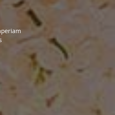
aperiam
s